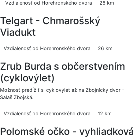
Vzdialenosť od Horehronského dvora
26 km
Telgart - Chmarošský
Viadukt
Vzdialenosť od Horehronského dvora
26 km
Zrub Burda s občerstvením
(cyklovýlet)
Možnosť predĺžiť si cyklovýlet až na Zbojnícky dvor -
Salaš Zbojská.
Vzdialenosť od Horehronského dvora
12 km
Polomské očko - vyhliadková